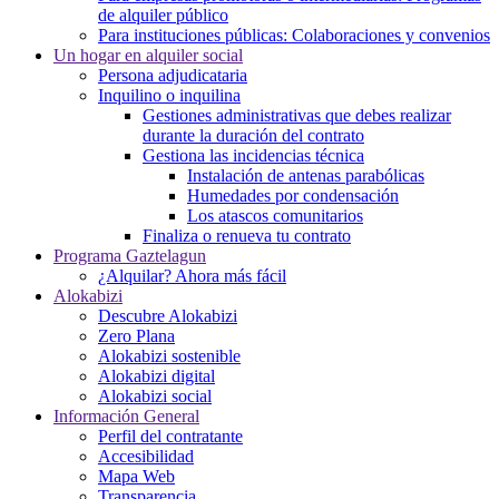
de alquiler público
Para instituciones públicas: Colaboraciones y convenios
Un hogar en alquiler social
Persona adjudicataria
Inquilino o inquilina
Gestiones administrativas que debes realizar
durante la duración del contrato
Gestiona las incidencias técnica
Instalación de antenas parabólicas
Humedades por condensación
Los atascos comunitarios
Finaliza o renueva tu contrato
Programa Gaztelagun
¿Alquilar? Ahora más fácil
Alokabizi
Descubre Alokabizi
Zero Plana
Alokabizi sostenible
Alokabizi digital
Alokabizi social
Información General
Perfil del contratante
Accesibilidad
Mapa Web
Transparencia