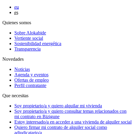
eu
es
Quienes somos
Sobre Alokabide
Vertiente social
Sostenibilidad energética
Transparencia
Novedades
Noticias
Agenda y eventos
Ofertas de empleo
Perfil contratante
Que necesitas
Soy
propietario/a
y quiero alquilar mi vivienda
Soy
propietario/a
y quiero consultar temas relacionados con
mi contrato en Bizigune
Estoy
interesado/a
en acceder a una vivienda de alquiler social
Quiero firmar mi contrato de alquiler social como
adjudicatario/a