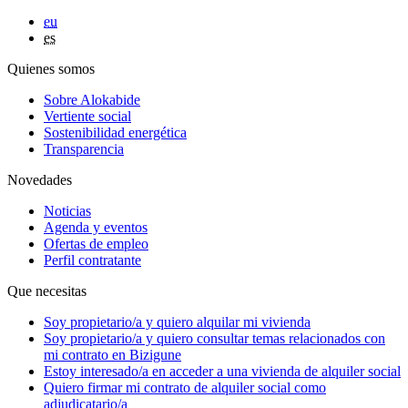
eu
es
Quienes somos
Sobre Alokabide
Vertiente social
Sostenibilidad energética
Transparencia
Novedades
Noticias
Agenda y eventos
Ofertas de empleo
Perfil contratante
Que necesitas
Soy
propietario/a
y quiero alquilar mi vivienda
Soy
propietario/a
y quiero consultar temas relacionados con
mi contrato en Bizigune
Estoy
interesado/a
en acceder a una vivienda de alquiler social
Quiero firmar mi contrato de alquiler social como
adjudicatario/a