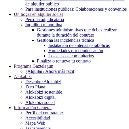
de alquiler público
Para instituciones públicas: Colaboraciones y convenios
Un hogar en alquiler social
Persona adjudicataria
Inquilino o inquilina
Gestiones administrativas que debes realizar
durante la duración del contrato
Gestiona las incidencias técnica
Instalación de antenas parabólicas
Humedades por condensación
Los atascos comunitarios
Finaliza o renueva tu contrato
Programa Gaztelagun
¿Alquilar? Ahora más fácil
Alokabizi
Descubre Alokabizi
Zero Plana
Alokabizi sostenible
Alokabizi digital
Alokabizi social
Información General
Perfil del contratante
Accesibilidad
Mapa Web
Transparencia