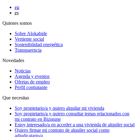
eu
es
Quienes somos
Sobre Alokabide
Vertiente social
Sostenibilidad energética
Transparencia
Novedades
Noticias
Agenda y eventos
Ofertas de empleo
Perfil contratante
Que necesitas
Soy
propietario/a
y quiero alquilar mi vivienda
Soy
propietario/a
y quiero consultar temas relacionados con
mi contrato en Bizigune
Estoy
interesado/a
en acceder a una vivienda de alquiler social
Quiero firmar mi contrato de alquiler social como
adjudicatario/a