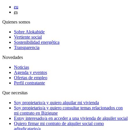
eu
es
Quienes somos
Sobre Alokabide
Vertiente social
Sostenibilidad energética
Transparencia
Novedades
Noticias
Agenda y eventos
Ofertas de empleo
Perfil contratante
Que necesitas
Soy
propietario/a
y quiero alquilar mi vivienda
Soy
propietario/a
y quiero consultar temas relacionados con
mi contrato en Bizigune
Estoy
interesado/a
en acceder a una vivienda de alquiler social
Quiero firmar mi contrato de alquiler social como
adjudicatario/a