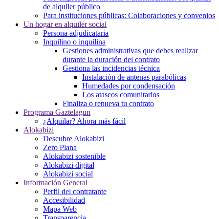
de alquiler público
Para instituciones públicas: Colaboraciones y convenios
Un hogar en alquiler social
Persona adjudicataria
Inquilino o inquilina
Gestiones administrativas que debes realizar
durante la duración del contrato
Gestiona las incidencias técnica
Instalación de antenas parabólicas
Humedades por condensación
Los atascos comunitarios
Finaliza o renueva tu contrato
Programa Gaztelagun
¿Alquilar? Ahora más fácil
Alokabizi
Descubre Alokabizi
Zero Plana
Alokabizi sostenible
Alokabizi digital
Alokabizi social
Información General
Perfil del contratante
Accesibilidad
Mapa Web
Transparencia