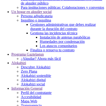
de alquiler público
Para instituciones públicas: Colaboraciones y convenios
Un hogar en alquiler social
Persona adjudicataria
Inquilino o inquilina
Gestiones administrativas que debes realizar
durante la duración del contrato
Gestiona las incidencias técnica
Instalación de antenas parabólicas
Humedades por condensación
Los atascos comunitarios
Finaliza o renueva tu contrato
Programa Gaztelagun
¿Alquilar? Ahora más fácil
Alokabizi
Descubre Alokabizi
Zero Plana
Alokabizi sostenible
Alokabizi digital
Alokabizi social
Información General
Perfil del contratante
Accesibilidad
Mapa Web
Transparencia