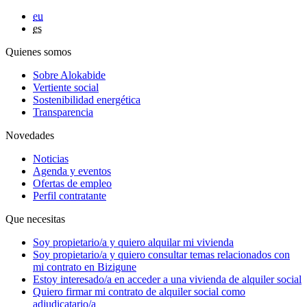
eu
es
Quienes somos
Sobre Alokabide
Vertiente social
Sostenibilidad energética
Transparencia
Novedades
Noticias
Agenda y eventos
Ofertas de empleo
Perfil contratante
Que necesitas
Soy
propietario/a
y quiero alquilar mi vivienda
Soy
propietario/a
y quiero consultar temas relacionados con
mi contrato en Bizigune
Estoy
interesado/a
en acceder a una vivienda de alquiler social
Quiero firmar mi contrato de alquiler social como
adjudicatario/a