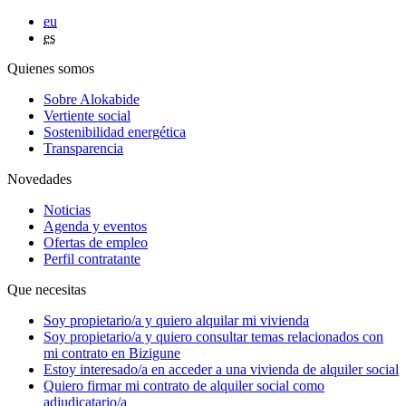
eu
es
Quienes somos
Sobre Alokabide
Vertiente social
Sostenibilidad energética
Transparencia
Novedades
Noticias
Agenda y eventos
Ofertas de empleo
Perfil contratante
Que necesitas
Soy
propietario/a
y quiero alquilar mi vivienda
Soy
propietario/a
y quiero consultar temas relacionados con
mi contrato en Bizigune
Estoy
interesado/a
en acceder a una vivienda de alquiler social
Quiero firmar mi contrato de alquiler social como
adjudicatario/a