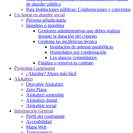
de alquiler público
Para instituciones públicas: Colaboraciones y convenios
Un hogar en alquiler social
Persona adjudicataria
Inquilino o inquilina
Gestiones administrativas que debes realizar
durante la duración del contrato
Gestiona las incidencias técnica
Instalación de antenas parabólicas
Humedades por condensación
Los atascos comunitarios
Finaliza o renueva tu contrato
Programa Gaztelagun
¿Alquilar? Ahora más fácil
Alokabizi
Descubre Alokabizi
Zero Plana
Alokabizi sostenible
Alokabizi digital
Alokabizi social
Información General
Perfil del contratante
Accesibilidad
Mapa Web
Transparencia