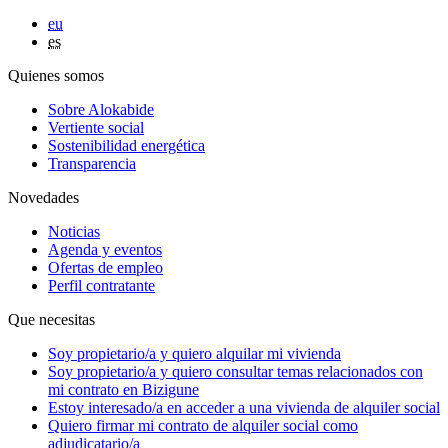
eu
es
Quienes somos
Sobre Alokabide
Vertiente social
Sostenibilidad energética
Transparencia
Novedades
Noticias
Agenda y eventos
Ofertas de empleo
Perfil contratante
Que necesitas
Soy
propietario/a
y quiero alquilar mi vivienda
Soy
propietario/a
y quiero consultar temas relacionados con
mi contrato en Bizigune
Estoy
interesado/a
en acceder a una vivienda de alquiler social
Quiero firmar mi contrato de alquiler social como
adjudicatario/a