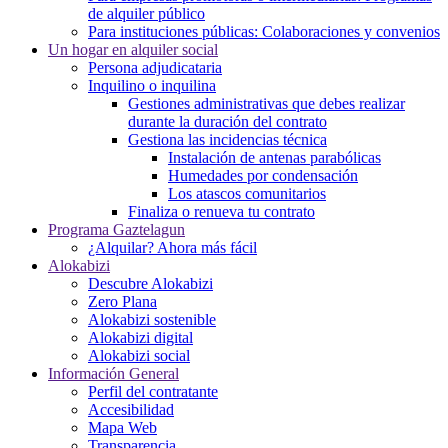
de alquiler público
Para instituciones públicas: Colaboraciones y convenios
Un hogar en alquiler social
Persona adjudicataria
Inquilino o inquilina
Gestiones administrativas que debes realizar
durante la duración del contrato
Gestiona las incidencias técnica
Instalación de antenas parabólicas
Humedades por condensación
Los atascos comunitarios
Finaliza o renueva tu contrato
Programa Gaztelagun
¿Alquilar? Ahora más fácil
Alokabizi
Descubre Alokabizi
Zero Plana
Alokabizi sostenible
Alokabizi digital
Alokabizi social
Información General
Perfil del contratante
Accesibilidad
Mapa Web
Transparencia