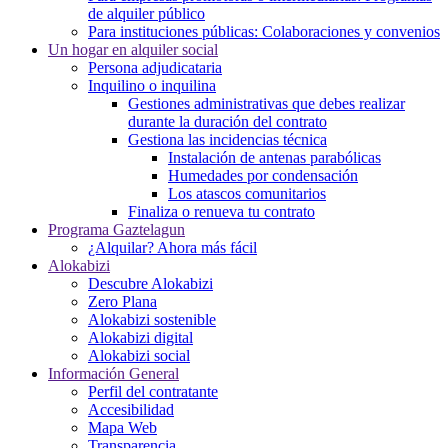
de alquiler público
Para instituciones públicas: Colaboraciones y convenios
Un hogar en alquiler social
Persona adjudicataria
Inquilino o inquilina
Gestiones administrativas que debes realizar
durante la duración del contrato
Gestiona las incidencias técnica
Instalación de antenas parabólicas
Humedades por condensación
Los atascos comunitarios
Finaliza o renueva tu contrato
Programa Gaztelagun
¿Alquilar? Ahora más fácil
Alokabizi
Descubre Alokabizi
Zero Plana
Alokabizi sostenible
Alokabizi digital
Alokabizi social
Información General
Perfil del contratante
Accesibilidad
Mapa Web
Transparencia