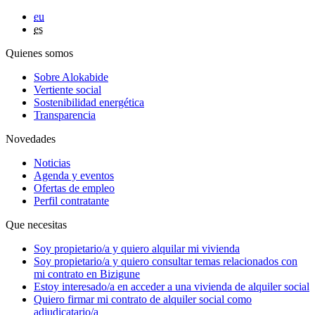
eu
es
Quienes somos
Sobre Alokabide
Vertiente social
Sostenibilidad energética
Transparencia
Novedades
Noticias
Agenda y eventos
Ofertas de empleo
Perfil contratante
Que necesitas
Soy
propietario/a
y quiero alquilar mi vivienda
Soy
propietario/a
y quiero consultar temas relacionados con
mi contrato en Bizigune
Estoy
interesado/a
en acceder a una vivienda de alquiler social
Quiero firmar mi contrato de alquiler social como
adjudicatario/a