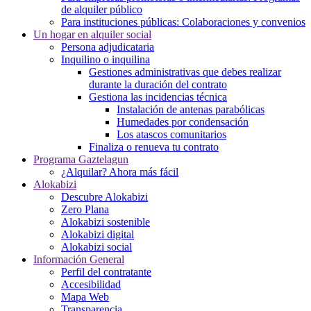
de alquiler público
Para instituciones públicas: Colaboraciones y convenios
Un hogar en alquiler social
Persona adjudicataria
Inquilino o inquilina
Gestiones administrativas que debes realizar
durante la duración del contrato
Gestiona las incidencias técnica
Instalación de antenas parabólicas
Humedades por condensación
Los atascos comunitarios
Finaliza o renueva tu contrato
Programa Gaztelagun
¿Alquilar? Ahora más fácil
Alokabizi
Descubre Alokabizi
Zero Plana
Alokabizi sostenible
Alokabizi digital
Alokabizi social
Información General
Perfil del contratante
Accesibilidad
Mapa Web
Transparencia