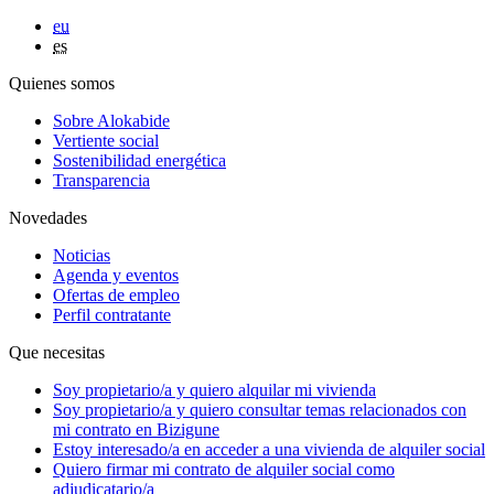
eu
es
Quienes somos
Sobre Alokabide
Vertiente social
Sostenibilidad energética
Transparencia
Novedades
Noticias
Agenda y eventos
Ofertas de empleo
Perfil contratante
Que necesitas
Soy
propietario/a
y quiero alquilar mi vivienda
Soy
propietario/a
y quiero consultar temas relacionados con
mi contrato en Bizigune
Estoy
interesado/a
en acceder a una vivienda de alquiler social
Quiero firmar mi contrato de alquiler social como
adjudicatario/a