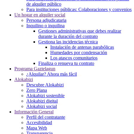
de alquiler público
Para instituciones públicas: Colaboraciones y convenios
Un hogar en alquiler social
Persona adjudicataria
Inquilino o inquilina
Gestiones administrativas que debes realizar
durante la duración del contrato
Gestiona las incidencias técnica
Instalación de antenas parabólicas
Humedades por condensación
Los atascos comunitarios
Finaliza o renueva tu contrato
Programa Gaztelagun
¿Alquilar? Ahora más fácil
Alokabizi
Descubre Alokabizi
Zero Plana
Alokabizi sostenible
Alokabizi digital
Alokabizi social
Información General
Perfil del contratante
Accesibilidad
Mapa Web
Transparencia