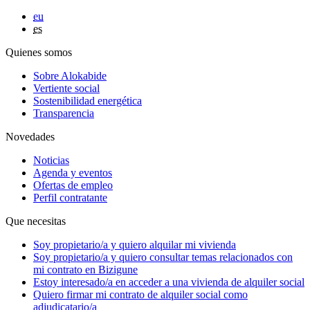
eu
es
Quienes somos
Sobre Alokabide
Vertiente social
Sostenibilidad energética
Transparencia
Novedades
Noticias
Agenda y eventos
Ofertas de empleo
Perfil contratante
Que necesitas
Soy
propietario/a
y quiero alquilar mi vivienda
Soy
propietario/a
y quiero consultar temas relacionados con
mi contrato en Bizigune
Estoy
interesado/a
en acceder a una vivienda de alquiler social
Quiero firmar mi contrato de alquiler social como
adjudicatario/a