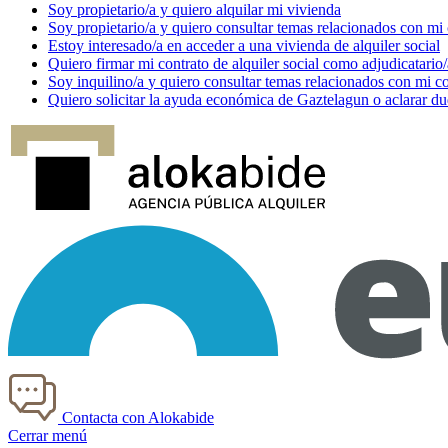
Soy
propietario/a
y quiero alquilar mi vivienda
Soy
propietario/a
y quiero consultar temas relacionados con mi
Estoy
interesado/a
en acceder a una vivienda de alquiler social
Quiero firmar mi contrato de alquiler social como
adjudicatario/
Soy
inquilino/a
y quiero consultar temas relacionados con mi co
Quiero solicitar la ayuda económica de
Gaztelagun
o aclarar du
Contacta con Alokabide
Cerrar menú