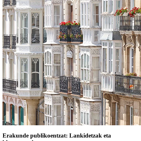
Erakunde publikoentzat: Lankidetzak eta