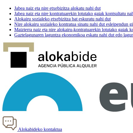
Jabea
naiz eta nire etxebizitza alokatu nahi dut
Jabea
naiz eta nire kontratuarekin lotutako gaiak kontsultatu na
Alokairu sozialeko etxebizitza bat
eskuratu
nahi dut
Nire alokairu sozialeko kontratua sinatu nahi dut
esleipendun
gi
Maizterra
naiz eta nire alokairu-kontratuarekin lotutako gaiak ko
Gaztelagun
aren laguntza ekonomikoa eskatu nahi dut edo lagun
Alokabideko kontaktua