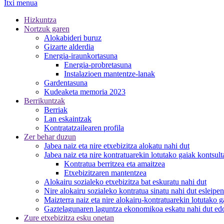
Itxi menua
Hizkuntza
Nortzuk garen
Alokabideri buruz
Gizarte alderdia
Energia-iraunkortasuna
Energia-probretasuna
Instalazioen mantentze-lanak
Gardentasuna
Kudeaketa memoria 2023
Berrikuntzak
Berriak
Lan eskaintzak
Kontratatzailearen profila
Zer behar duzun
Jabea naiz eta nire etxebizitza alokatu nahi dut
Jabea naiz eta nire kontratuarekin lotutako gaiak kontsult
Kontratua berritzea eta amaitzea
Etxebizitzaren mantentzea
Alokairu sozialeko etxebizitza bat eskuratu nahi dut
Nire alokairu sozialeko kontratua sinatu nahi dut
esleipe
Maizterra
naiz eta nire alokairu-kontratuarekin lotutako g
Gaztelagun
aren laguntza ekonomikoa eskatu nahi dut edo
Zure etxebizitza esku onetan