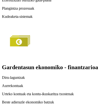
Etxebizitzari buruzko gida-plana
Plangintza prozesuak
Kudeaketa-sistemak
Gardentasun ekonomiko - finantzarioa
Diru-laguntzak
Aurrekontuak
Urteko kontuak eta kontu-ikuskaritza txostenak
Beste adierazle ekonomiko batzuk