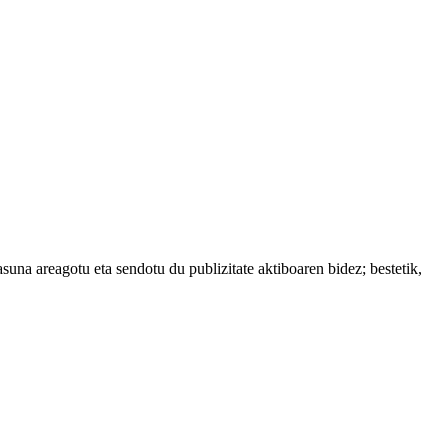
suna areagotu eta sendotu du publizitate aktiboaren bidez; bestetik,