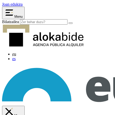
Joan edukira
Menu
Bilatzailea
eu
es