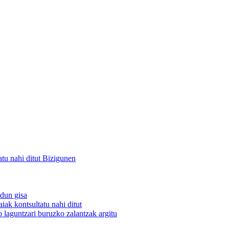
atu nahi ditut Bizigunen
ndun
gisa
aiak kontsultatu nahi ditut
 laguntzari buruzko zalantzak argitu