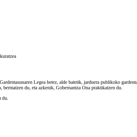
skuratzea
 Gardentasunaren Legea betez, alde batetik, jarduera publikoko gardenta
n, bermatzen du, eta azkenik, Gobernantza Ona praktikatzen du.
u du.