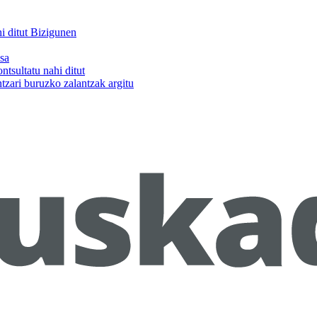
hi ditut Bizigunen
sa
ntsultatu nahi ditut
tzari buruzko zalantzak argitu