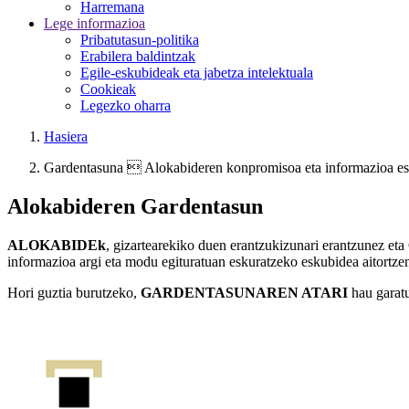
Harremana
Lege informazioa
Pribatutasun-politika
Erabilera baldintzak
Egile-eskubideak eta jabetza intelektuala
Cookieak
Legezko oharra
Hasiera
Gardentasuna  Alokabideren konpromisoa eta informazioa e
Alokabideren Gardentasun
ALOKABIDEk
, gizartearekiko duen erantzukizunari erantzunez eta
informazioa argi eta modu egituratuan eskuratzeko eskubidea aitortze
Hori guztia burutzeko,
GARDENTASUNAREN ATARI
hau garat