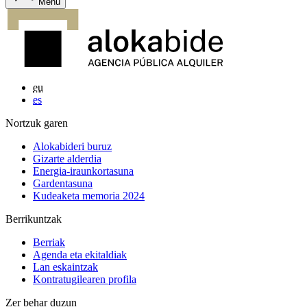
Menu
eu
es
Nortzuk garen
Alokabideri buruz
Gizarte alderdia
Energia-iraunkortasuna
Gardentasuna
Kudeaketa memoria 2024
Berrikuntzak
Berriak
Agenda eta ekitaldiak
Lan eskaintzak
Kontratugilearen profila
Zer behar duzun