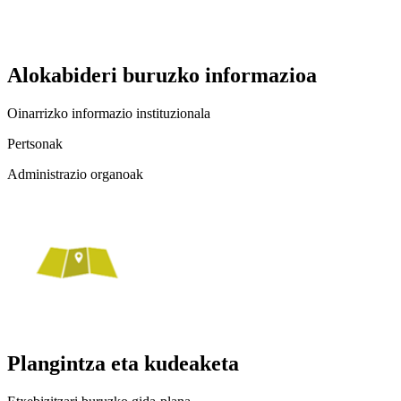
Alokabideri buruzko informazioa
Oinarrizko informazio instituzionala
Pertsonak
Administrazio organoak
Plangintza eta kudeaketa