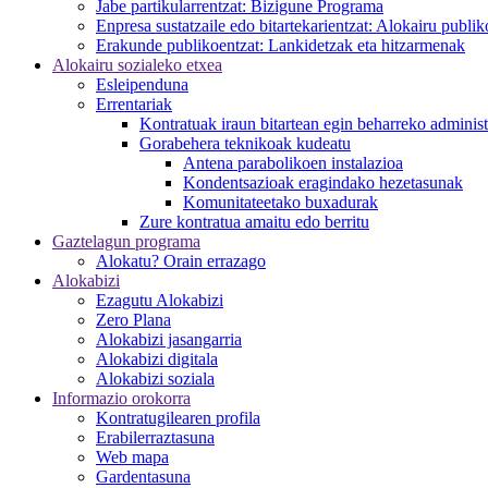
Jabe partikularrentzat: Bizigune Programa
Enpresa sustatzaile edo bitartekarientzat: Alokairu publ
Erakunde publikoentzat: Lankidetzak eta hitzarmenak
Alokairu sozialeko etxea
Esleipenduna
Errentariak
Kontratuak iraun bitartean egin beharreko adminis
Gorabehera teknikoak kudeatu
Antena parabolikoen instalazioa
Kondentsazioak eragindako hezetasunak
Komunitateetako buxadurak
Zure kontratua amaitu edo berritu
Gaztelagun programa
Alokatu? Orain errazago
Alokabizi
Ezagutu Alokabizi
Zero Plana
Alokabizi jasangarria
Alokabizi digitala
Alokabizi soziala
Informazio orokorra
Kontratugilearen profila
Erabilerraztasuna
Web mapa
Gardentasuna