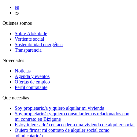
eu
es
Quienes somos
Sobre Alokabide
Vertiente social
Sostenibilidad energética
Transparencia
Novedades
Noticias
Agenda y eventos
Ofertas de empleo
Perfil contratante
Que necesitas
Soy
propietario/a
y quiero alquilar mi vivienda
Soy
propietario/a
y quiero consultar temas relacionados con
mi contrato en Bizigune
Estoy
interesado/a
en acceder a una vivienda de alquiler social
Quiero firmar mi contrato de alquiler social como
adjudicatario/a