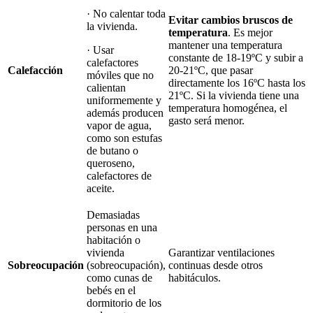
· No calentar toda
Evitar cambios bruscos de
la vivienda.
temperatura
. Es mejor
mantener una temperatura
· Usar
constante de 18-19ºC y subir a
calefactores
Calefacción
20-21ºC, que pasar
móviles que no
directamente los 16ºC hasta los
calientan
21ºC. Si la vivienda tiene una
uniformemente y
temperatura homogénea, el
además producen
gasto será menor.
vapor de agua,
como son estufas
de butano o
queroseno,
calefactores de
aceite.
Demasiadas
personas en una
habitación o
vivienda
Garantizar ventilaciones
Sobreocupación
(sobreocupación),
continuas desde otros
como cunas de
habitáculos.
bebés en el
dormitorio de los