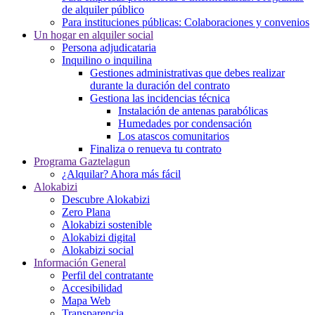
de alquiler público
Para instituciones públicas: Colaboraciones y convenios
Un hogar en alquiler social
Persona adjudicataria
Inquilino o inquilina
Gestiones administrativas que debes realizar
durante la duración del contrato
Gestiona las incidencias técnica
Instalación de antenas parabólicas
Humedades por condensación
Los atascos comunitarios
Finaliza o renueva tu contrato
Programa Gaztelagun
¿Alquilar? Ahora más fácil
Alokabizi
Descubre Alokabizi
Zero Plana
Alokabizi sostenible
Alokabizi digital
Alokabizi social
Información General
Perfil del contratante
Accesibilidad
Mapa Web
Transparencia