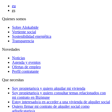
eu
es
Quienes somos
Sobre Alokabide
Vertiente social
Sostenibilidad energética
Transparencia
Novedades
Noticias
Agenda y eventos
Ofertas de empleo
Perfil contratante
Que necesitas
Soy
propietario/a
y quiero alquilar mi vivienda
Soy
propietario/a
y quiero consultar temas relacionados con
mi contrato en Bizigune
Estoy
interesado/a
en acceder a una vivienda de alquiler social
Quiero firmar mi contrato de alquiler social como
adjudicatario/a