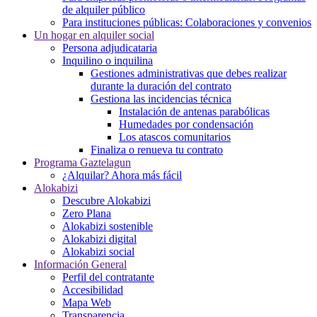
de alquiler público
Para instituciones públicas: Colaboraciones y convenios
Un hogar en alquiler social
Persona adjudicataria
Inquilino o inquilina
Gestiones administrativas que debes realizar
durante la duración del contrato
Gestiona las incidencias técnica
Instalación de antenas parabólicas
Humedades por condensación
Los atascos comunitarios
Finaliza o renueva tu contrato
Programa Gaztelagun
¿Alquilar? Ahora más fácil
Alokabizi
Descubre Alokabizi
Zero Plana
Alokabizi sostenible
Alokabizi digital
Alokabizi social
Información General
Perfil del contratante
Accesibilidad
Mapa Web
Transparencia