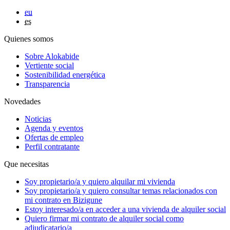
eu
es
Quienes somos
Sobre Alokabide
Vertiente social
Sostenibilidad energética
Transparencia
Novedades
Noticias
Agenda y eventos
Ofertas de empleo
Perfil contratante
Que necesitas
Soy
propietario/a
y quiero alquilar mi vivienda
Soy
propietario/a
y quiero consultar temas relacionados con
mi contrato en Bizigune
Estoy
interesado/a
en acceder a una vivienda de alquiler social
Quiero firmar mi contrato de alquiler social como
adjudicatario/a