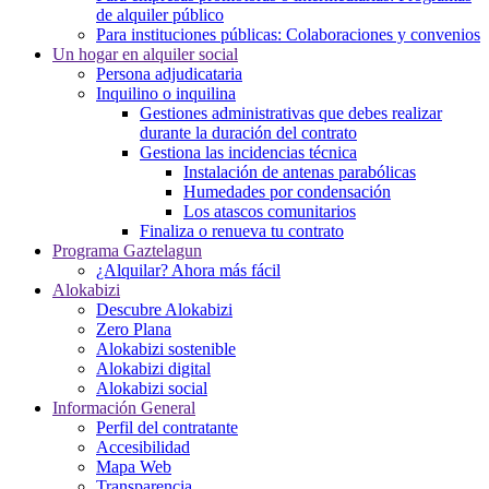
de alquiler público
Para instituciones públicas: Colaboraciones y convenios
Un hogar en alquiler social
Persona adjudicataria
Inquilino o inquilina
Gestiones administrativas que debes realizar
durante la duración del contrato
Gestiona las incidencias técnica
Instalación de antenas parabólicas
Humedades por condensación
Los atascos comunitarios
Finaliza o renueva tu contrato
Programa Gaztelagun
¿Alquilar? Ahora más fácil
Alokabizi
Descubre Alokabizi
Zero Plana
Alokabizi sostenible
Alokabizi digital
Alokabizi social
Información General
Perfil del contratante
Accesibilidad
Mapa Web
Transparencia