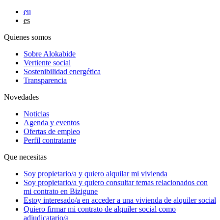
eu
es
Quienes somos
Sobre Alokabide
Vertiente social
Sostenibilidad energética
Transparencia
Novedades
Noticias
Agenda y eventos
Ofertas de empleo
Perfil contratante
Que necesitas
Soy
propietario/a
y quiero alquilar mi vivienda
Soy
propietario/a
y quiero consultar temas relacionados con
mi contrato en Bizigune
Estoy
interesado/a
en acceder a una vivienda de alquiler social
Quiero firmar mi contrato de alquiler social como
adjudicatario/a