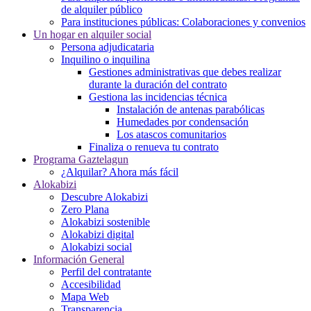
de alquiler público
Para instituciones públicas: Colaboraciones y convenios
Un hogar en alquiler social
Persona adjudicataria
Inquilino o inquilina
Gestiones administrativas que debes realizar
durante la duración del contrato
Gestiona las incidencias técnica
Instalación de antenas parabólicas
Humedades por condensación
Los atascos comunitarios
Finaliza o renueva tu contrato
Programa Gaztelagun
¿Alquilar? Ahora más fácil
Alokabizi
Descubre Alokabizi
Zero Plana
Alokabizi sostenible
Alokabizi digital
Alokabizi social
Información General
Perfil del contratante
Accesibilidad
Mapa Web
Transparencia