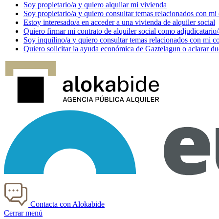
Soy
propietario/a
y quiero alquilar mi vivienda
Soy
propietario/a
y quiero consultar temas relacionados con mi
Estoy
interesado/a
en acceder a una vivienda de alquiler social
Quiero firmar mi contrato de alquiler social como
adjudicatario/
Soy
inquilino/a
y quiero consultar temas relacionados con mi co
Quiero solicitar la ayuda económica de
Gaztelagun
o aclarar du
Contacta con Alokabide
Cerrar menú