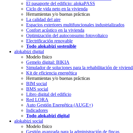
El pasaporte del edificio: alokaPASS
Ciclo de vida neto en la vivienda
Herramientas y/o buenas prácticas
La calidad del aire
Espacios exteriores multifuncionales industrializados
Confort acústico en la vivienda
Optimización del autoconsumo fotovoltaico
Electrificación renovable
Todo alokabizi sostenible
alokabizi digital
Modelo fisico
Gemelo digital: BIKIA
Simulador de soluciones para la rehabilitación de viviend
Kit de eficiencia energética
Herramientas y/o buenas prácticas
BIM social
BMS social
Libro digital del edificio
Red LORA
Auto Gestión Energética (AUGE+)
Indicadores
Todo alokabizi digital
alokabizi social
Modelo fisico
Gestión avanzada para la administración de fincas