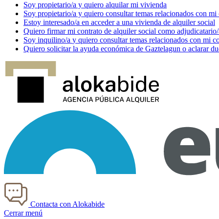
Soy
propietario/a
y quiero alquilar mi vivienda
Soy
propietario/a
y quiero consultar temas relacionados con mi
Estoy
interesado/a
en acceder a una vivienda de alquiler social
Quiero firmar mi contrato de alquiler social como
adjudicatario/
Soy
inquilino/a
y quiero consultar temas relacionados con mi co
Quiero solicitar la ayuda económica de
Gaztelagun
o aclarar du
Contacta con Alokabide
Cerrar menú