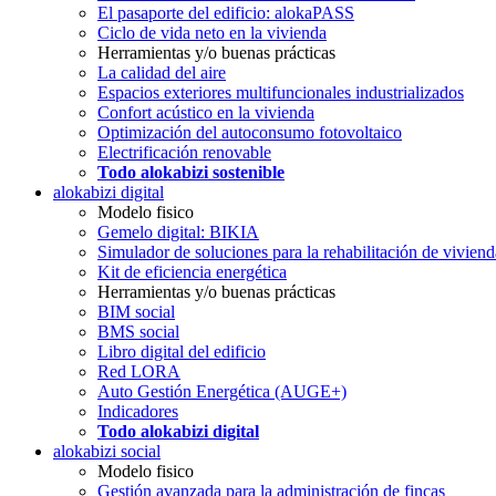
El pasaporte del edificio: alokaPASS
Ciclo de vida neto en la vivienda
Herramientas y/o buenas prácticas
La calidad del aire
Espacios exteriores multifuncionales industrializados
Confort acústico en la vivienda
Optimización del autoconsumo fotovoltaico
Electrificación renovable
Todo alokabizi sostenible
alokabizi digital
Modelo fisico
Gemelo digital: BIKIA
Simulador de soluciones para la rehabilitación de viviend
Kit de eficiencia energética
Herramientas y/o buenas prácticas
BIM social
BMS social
Libro digital del edificio
Red LORA
Auto Gestión Energética (AUGE+)
Indicadores
Todo alokabizi digital
alokabizi social
Modelo fisico
Gestión avanzada para la administración de fincas