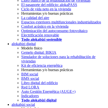
Libro blanco de la rehabilitación de viviendas
El pasaporte del edificio: alokaPASS
Ciclo de vida neto en la vivienda
Herramientas y/o buenas prácticas
La calidad del aire
Espacios exteriores multifuncionales industrializados
Confort acústico en la vivienda
Optimización del autoconsumo fotovoltaico
Electrificación renovable
Todo alokabizi sostenible
alokabizi digital
Modelo fisico
Gemelo digital: BIKIA
Simulador de soluciones para la rehabilitación de
viviendas
Kit de eficiencia energética
Herramientas y/o buenas prácticas
BIM social
BMS social
Libro digital del edificio
Red LORA
Auto Gestión Energética (AUGE+)
Indicadores
Todo alokabizi digital
alokabizi social