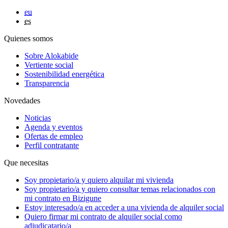
eu
es
Quienes somos
Sobre Alokabide
Vertiente social
Sostenibilidad energética
Transparencia
Novedades
Noticias
Agenda y eventos
Ofertas de empleo
Perfil contratante
Que necesitas
Soy
propietario/a
y quiero alquilar mi vivienda
Soy
propietario/a
y quiero consultar temas relacionados con
mi contrato en Bizigune
Estoy
interesado/a
en acceder a una vivienda de alquiler social
Quiero firmar mi contrato de alquiler social como
adjudicatario/a