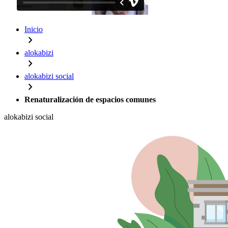
Inicio
chevron_right
alokabizi
chevron_right
alokabizi social
chevron_right
Renaturalización de espacios comunes
alokabizi social