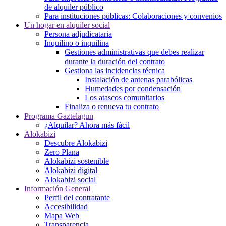
de alquiler público
Para instituciones públicas: Colaboraciones y convenios
Un hogar en alquiler social
Persona adjudicataria
Inquilino o inquilina
Gestiones administrativas que debes realizar
durante la duración del contrato
Gestiona las incidencias técnica
Instalación de antenas parabólicas
Humedades por condensación
Los atascos comunitarios
Finaliza o renueva tu contrato
Programa Gaztelagun
¿Alquilar? Ahora más fácil
Alokabizi
Descubre Alokabizi
Zero Plana
Alokabizi sostenible
Alokabizi digital
Alokabizi social
Información General
Perfil del contratante
Accesibilidad
Mapa Web
Transparencia